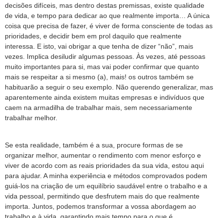
decisões difíceis, mas dentro destas premissas, existe qualidade
de vida, e tempo para dedicar ao que realmente importa… A única
coisa que precisa de fazer, é viver de forma consciente de todas as
prioridades, e decidir bem em prol daquilo que realmente
interessa. E isto, vai obrigar a que tenha de dizer “não”, mais
vezes. Implica desiludir algumas pessoas. Às vezes, até pessoas
muito importantes para si, mas vai poder confirmar que quanto
mais se respeitar a si mesmo (a), mais! os outros também se
habituarão a seguir o seu exemplo. Não querendo generalizar, mas
aparentemente ainda existem muitas empresas e indivíduos que
caem na armadilha de trabalhar mais, sem necessariamente
trabalhar melhor.
Se esta realidade, também é a sua, procure formas de se
organizar melhor, aumentar o rendimento com menor esforço e
viver de acordo com as reais prioridades da sua vida, estou aqui
para ajudar. A minha experiência e métodos comprovados podem
guiá-los na criação de um equilíbrio saudável entre o trabalho e a
vida pessoal, permitindo que desfrutem mais do que realmente
importa. Juntos, podemos transformar a vossa abordagem ao
trabalho e à vida, garantindo mais tempo para o que é