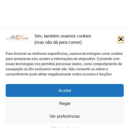
Sim, também usamos cookies
(mas não dá para comer)
Para fornecer as melhores experiências, usamos tecnologias como cookies
para armazenar e/ou aceder a informações do dispositivo. Consentir com
essas tecnologias nos permitirá processar dados, como comportamento de
©2022 Alexandre Monteiro - Protegendo o que é nosso.
navegação ou IDs exclusivos neste site. Não consentir ou retirar o
Todos os direitos reservados
consentimento pode afetar negativamante certos recursos e funções.
Aceitar
Negar
Ver preferências