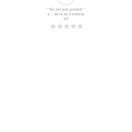
Eu sei que gostast
e... dá lá as 5 estrela
s!!!