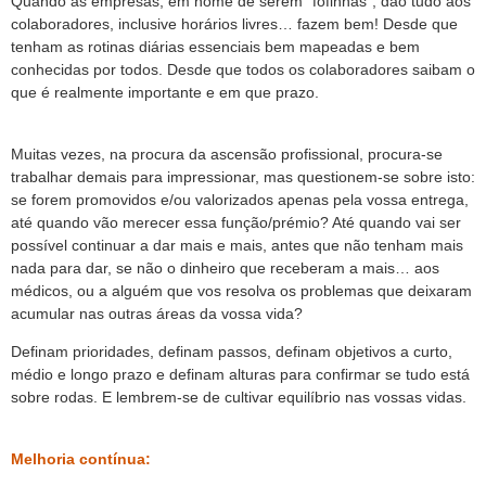
Quando as empresas, em nome de serem “fofinhas”, dão tudo aos
colaboradores, inclusive horários livres… fazem bem! Desde que
tenham as rotinas diárias essenciais bem mapeadas e bem
conhecidas por todos. Desde que todos os colaboradores saibam o
que é realmente importante e em que prazo.
Muitas vezes, na procura da ascensão profissional, procura-se
trabalhar demais para impressionar, mas questionem-se sobre isto:
se forem promovidos e/ou valorizados apenas pela vossa entrega,
até quando vão merecer essa função/prémio? Até quando vai ser
possível continuar a dar mais e mais, antes que não tenham mais
nada para dar, se não o dinheiro que receberam a mais… aos
médicos, ou a alguém que vos resolva os problemas que deixaram
acumular nas outras áreas da vossa vida?
Definam prioridades, definam passos, definam objetivos a curto,
médio e longo prazo e definam alturas para confirmar se tudo está
sobre rodas. E lembrem-se de cultivar equilíbrio nas vossas vidas.
Melhoria contínua: