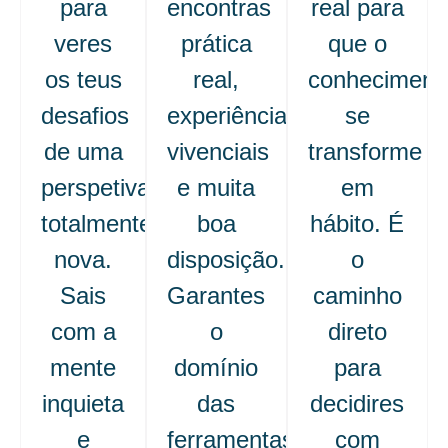
para
encontras
real para
veres
prática
que o
os teus
real,
conheciment
desafios
experiências
se
de uma
vivenciais
transforme
perspetiva
e muita
em
totalmente
boa
hábito. É
nova.
disposição.
o
Sais
Garantes
caminho
com a
o
direto
mente
domínio
para
inquieta
das
decidires
e
ferramentas
com