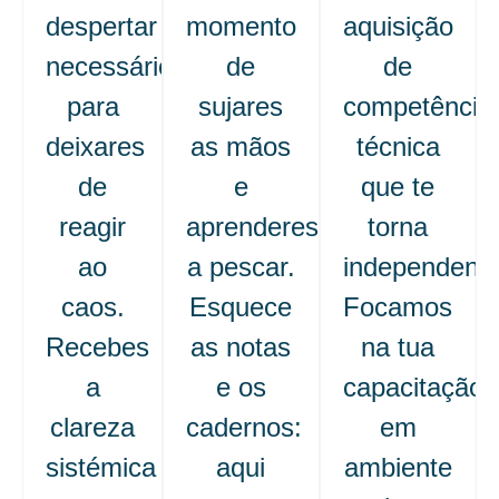
despertar
momento
aquisição
necessário
de
de
para
sujares
competência
deixares
as mãos
técnica
de
e
que te
reagir
aprenderes
torna
ao
a pescar.
independente
caos.
Esquece
Focamos
Recebes
as notas
na tua
a
e os
capacitação
clareza
cadernos:
em
sistémica
aqui
ambiente