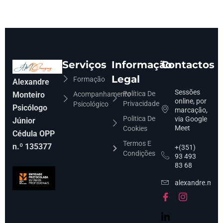
Serviços
Informação
Contactos
Legal
Formação
Alexandre
Sessões
Política De
Monteiro
Acompanhamento
online, por
Privacidade
Psicológico
Psicólogo
marcação,
Politica De
via Google
Júnior
Meet
Cookies
Cédula OPP
Termos E
n.º 135377
+(351)
Condições
93 493
83 68
alexandre.mon